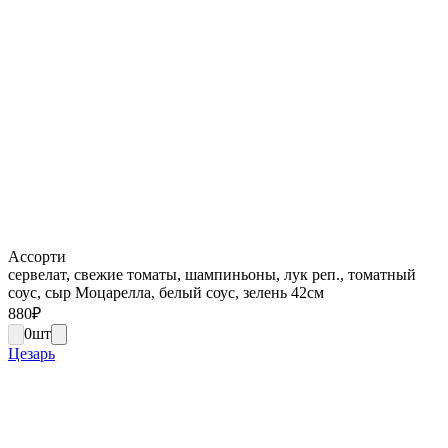
Ассорти
сервелат, свежие томаты, шампиньоны, лук реп., томатный
соус, сыр Моцарелла, белый соус, зелень 42см
880
₽
0
шт
Цезарь