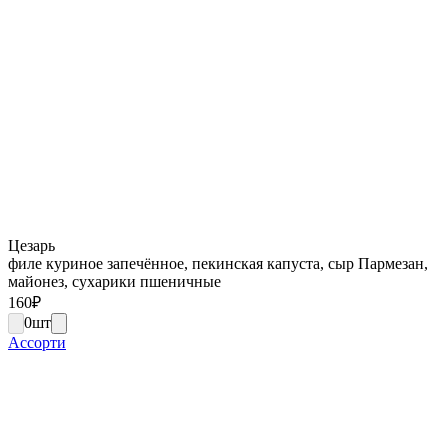
Цезарь
филе куриное запечённое, пекинская капуста, сыр Пармезан,
майонез, сухарики пшеничные
160
₽
0
шт
Ассорти