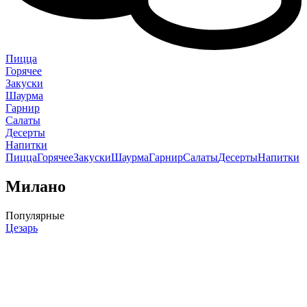
Пицца
Горячее
Закуски
Шаурма
Гарнир
Салаты
Десерты
Напитки
Пицца
Горячее
Закуски
Шаурма
Гарнир
Салаты
Десерты
Напитки
Милано
Популярные
Цезарь