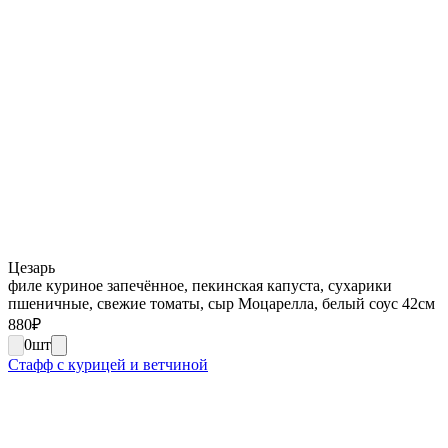
Цезарь
филе куриное запечённое, пекинская капуста, сухарики
пшеничные, свежие томаты, сыр Моцарелла, белый соус 42см
880
₽
0
шт
Стафф с курицей и ветчиной