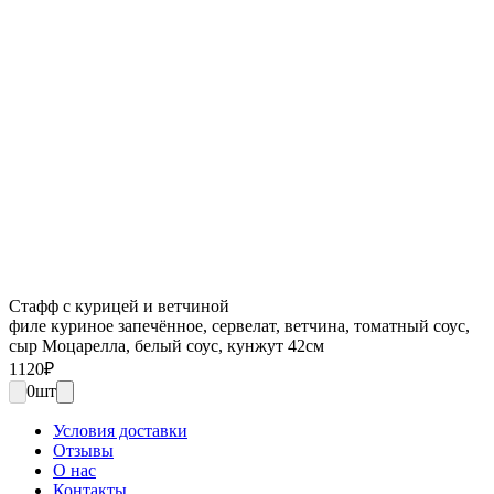
Стафф с курицей и ветчиной
филе куриное запечённое, сервелат, ветчина, томатный соус,
сыр Моцарелла, белый соус, кунжут 42см
1120
₽
0
шт
Условия доставки
Отзывы
О нас
Контакты