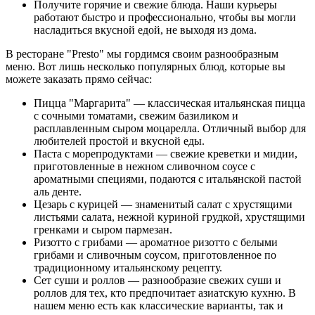
Получите горячие и свежие блюда. Наши курьеры
работают быстро и профессионально, чтобы вы могли
насладиться вкусной едой, не выходя из дома.
В ресторане "Presto" мы гордимся своим разнообразным
меню. Вот лишь несколько популярных блюд, которые вы
можете заказать прямо сейчас:
Пицца "Маргарита" — классическая итальянская пицца
с сочными томатами, свежим базиликом и
расплавленным сыром моцарелла. Отличный выбор для
любителей простой и вкусной еды.
Паста с морепродуктами — свежие креветки и мидии,
приготовленные в нежном сливочном соусе с
ароматными специями, подаются с итальянской пастой
аль денте.
Цезарь с курицей — знаменитый салат с хрустящими
листьями салата, нежной куриной грудкой, хрустящими
гренками и сыром пармезан.
Ризотто с грибами — ароматное ризотто с белыми
грибами и сливочным соусом, приготовленное по
традиционному итальянскому рецепту.
Сет суши и роллов — разнообразие свежих суши и
роллов для тех, кто предпочитает азиатскую кухню. В
нашем меню есть как классические варианты, так и